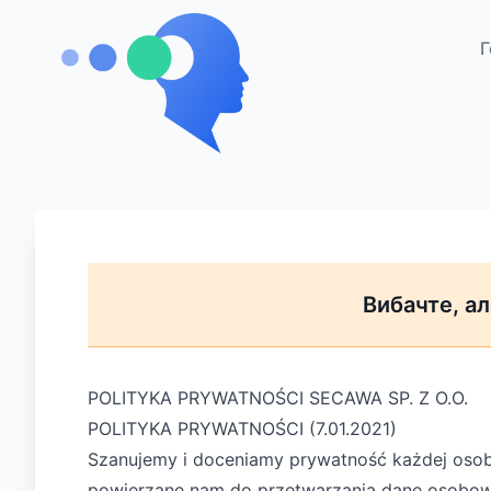
Г
Вибачте, а
POLITYKA PRYWATNOŚCI SECAWA SP. Z O.O.
POLITYKA PRYWATNOŚCI (7.01.2021)
Szanujemy i doceniamy prywatność każdej osoby 
powierzane nam do przetwarzania dane osobowe 