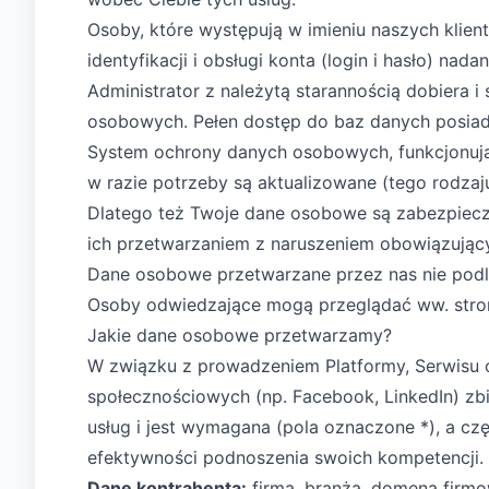
Osoby, które występują w imieniu naszych klien
identyfikacji i obsługi konta (login i hasło) n
Administrator z należytą starannością dobiera 
osobowych. Pełen dostęp do baz danych posiad
System ochrony danych osobowych, funkcjonują
w razie potrzeby są aktualizowane (tego rodza
Dlatego też Twoje dane osobowe są zabezpiecz
ich przetwarzaniem z naruszeniem obowiązując
Dane osobowe przetwarzane przez nas nie podl
Osoby odwiedzające mogą przeglądać ww. stron
Jakie dane osobowe przetwarzamy?
W związku z prowadzeniem Platformy, Serwisu o
społecznościowych (np. Facebook, LinkedIn) z
usług i jest wymagana (pola oznaczone *), a cz
efektywności podnoszenia swoich kompetencji. 
Dane kontrahenta:
firma, branża, domena firmowa