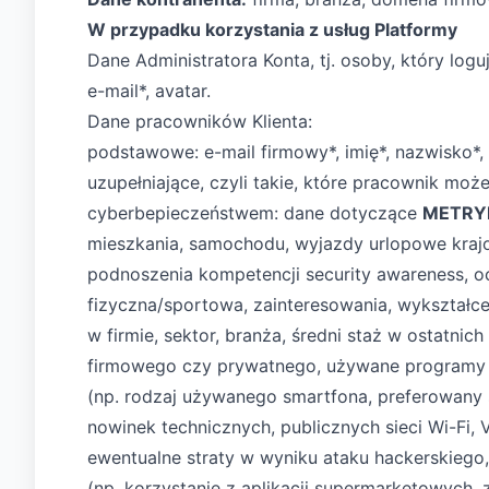
W przypadku korzystania z usług Platformy
Dane Administratora Konta, tj. osoby, który log
e-mail*, avatar.
Dane pracowników Klienta:
podstawowe: e-mail firmowy*, imię*, nazwisko*, 
uzupełniające, czyli takie, które pracownik m
cyberbepieczeństwem: dane dotyczące
METRY
mieszkania, samochodu, wyjazdy urlopowe kraj
podnoszenia kompetencji security awareness, 
fizyczna/sportowa, zainteresowania, wykształc
w firmie, sektor, branża, średni staż w ostatnic
firmowego czy prywatnego, używane programy 
(np. rodzaj używanego smartfona, preferowany 
nowinek technicznych, publicznych sieci Wi-Fi,
ewentualne straty w wyniku ataku hackerskiego
(np. korzystanie z aplikacji supermarketowych, 