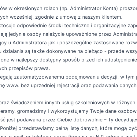
tów w określonych rolach (np. Administrator Konta) prosz
adanych wcześniej, zgodnie z umową z naszym klientem.
i stosuje odpowiednie środki techniczne i organizacyjne 
ają jedynie osoby należycie upoważnione przez Administr
cy u Administratora jak i poszczególne zastosowane rozw
ju działania są także dokonywane na bieżąco - przede wsz
one w najlepszy dostępny sposób przed ich udostępnien
ych przepisów prawa.
egają zautomatyzowanemu podejmowaniu decyzji, w tym p
ę www. bez uprzedniej rejestracji oraz podawania danyc
raz świadczeniem innych usług szkoleniowych w różnych k
bieramy, gromadzimy i wykorzystujemy Twoje dane osobow
ęść jest podawana przez Ciebie dobrowolnie – Ty decyduje
Poniżej przedstawiamy pełną listę danych, które mogą być
, e-mail, nr telefonu, adres firmowy, nr NIP, adres e-mail 