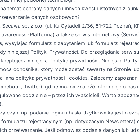
a temat ochrony danych i innych kwestii istotnych z punk
 przetwarzanie danych osobowych?
Secawa sp. z o.o. (ul. Ku Cytadeli 2/36, 61-722 Poznań, 
y awareness (Platforma) a także serwis internetowy (Serwi
, wysyłając formularz z zapytaniem lub formularz rejestrac
ady niniejszej Polityki Prywatności. Do przeglądania ser
ceptujesz niniejszą Politykę prywatności. Niniejsza Poli
omocą odnośnika, który może zostać zawarty na Stronie lu
inna polityka prywatności i cookies. Zalecamy zapoznanie 
cebook, Twitter), gdzie można znaleźć informacje o nas 
lowane oddzielnie – przez ich właścicieli. Warto zapozna
).
y czym np. podanie loginu i hasła Użytkownika jest niezb
formularzu rejestracyjnym (np. dotyczącym Newslettera)
ich przetwarzanie. Jeśli odmówisz podania danych lub udz