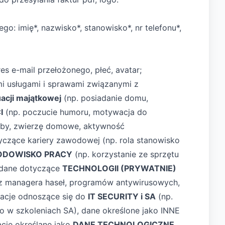
o: imię*, nazwisko*, stanowisko*, nr telefonu*,
es e-mail przełożonego, płeć, avatar;
mi usługami i sprawami związanymi z
acji majątkowej
(np. posiadanie domu,
I
(np. poczucie humoru, motywacja do
obby, zwierzę domowe, aktywność
yczące kariery zawodowej (np. rola stanowisko
ODOWISKO PRACY
(np. korzystanie ze sprzętu
 dane dotyczące
TECHNOLOGII (PRYWATNIE)
, z managera haseł, programów antywirusowych,
rmacje odnoszące się do
IT SECURITY i SA
(np.
o w szkoleniach SA), dane określone jako INNE
acje określane jako
DANE TECHNOLOGICZNE