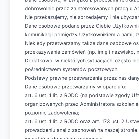
dobrowolnie przez zainteresowanych pracą u Ad
Nie przekazujemy, nie sprzedajemy i nie uży
Dane osobowe podane przez Ciebie Użytkowniku 
komunikacji pomiędzy Użytkownikiem a nami, zwi
Niekiedy przetwarzamy także dane osobowe osób
przekazywania zamówień (np. imię i nazwisko, n
Dodatkowo, w niektórych sytuacjach, często n
pośrednictwem systemów pocztowych.
Podstawy prawne przetwarzania przez nas da
Dane osobowe przetwarzamy w oparciu o:
art. 6 ust. 1 lit. a RODO (na podstawie zgody U
organizowanych przez Administratora szkoleniac
poziomie zadowolenia;
art. 6 ust. 1 lit. a RODO oraz art. 173 ust. 2 
prowadzeniu analiz zachowań na naszej stroni
wycofać w dowolnym momencie