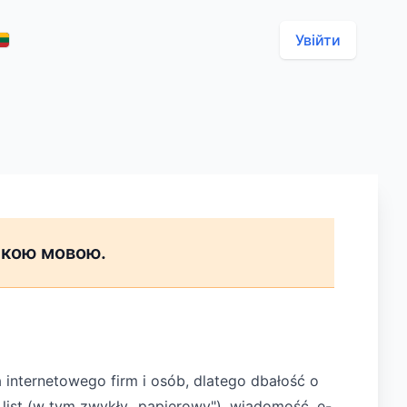
Увійти
ькою мовою.
 internetowego firm i osób, dlatego dbałość o
ist (w tym zwykły „papierowy"), wiadomość, e-