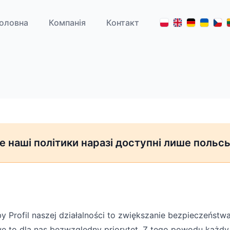
оловна
Компанія
Контакт
ле наші політики наразі доступні лише польс
Profil naszej działalności to zwiększanie bezpieczeństwa
to dla nas bezwzględny priorytet. Z tego powodu każdy l