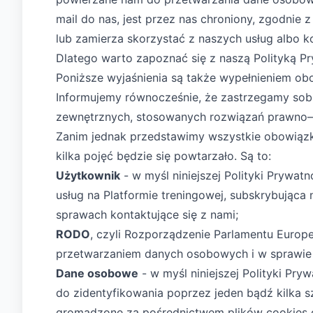
mail do nas, jest przez nas chroniony, zgodnie 
lub zamierza skorzystać z naszych usług albo ko
Dlatego warto zapoznać się z naszą Polityką Pr
Poniższe wyjaśnienia są także wypełnieniem ob
Informujemy równocześnie, że zastrzegamy sobie
zewnętrznych, stosowanych rozwiązań prawno–o
Zanim jednak przedstawimy wszystkie obowiązko
kilka pojęć będzie się powtarzało. Są to:
Użytkownik
- w myśl niniejszej Polityki Prywa
usług na Platformie treningowej, subskrybująca 
sprawach kontaktujące się z nami;
RODO
, czyli Rozporządzenie Parlamentu Europe
przetwarzaniem danych osobowych i w sprawie
Dane osobowe
- w myśl niniejszej Polityki Pry
do zidentyfikowania poprzez jeden bądź kilka sz
gromadzone za pośrednictwem plików cookies or