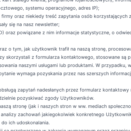
cztowego, systemu operacyjnego, adres IP);
wa firmy oraz niekiedy treść zapytania osób korzystającyc
ały się na nasz newsletter;
D) oraz powiązane z nim informacje statystyczne, o odwie
raz o tym, jak użytkownik trafił na naszą stronę, proceso
 skorzystali z formularza kontaktowego, stosowane są pr
esowania naszymi usługami lub produktami. W przypadku, w
pytanie wymaga pozyskania przez nas szerszych informacj
obsługą zapytań nadesłanych przez formularz kontaktowy
dzielnie pozyskiwać zgody Użytkowników.
aszą stronę (jak i naszych stron w ww. mediach społeczno
 analizy zachowań jakiegokolwiek konkretnego Użytkownik
z do ich udoskonalania.
ji są przetwarzane w zakresie wymaganym przez przepisy