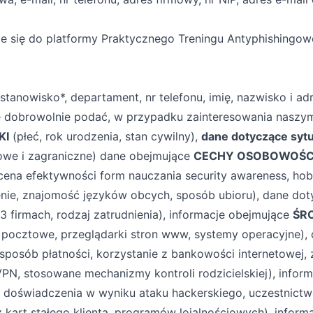
uje się do platformy Praktycznego Treningu Antyphishingoweg
stanowisko*, departament, nr telefonu, imię, nazwisko i adr
oże dobrowolnie podać, w przypadku zainteresowania naszy
KI
(płeć, rok urodzenia, stan cywilny),
dane dotyczące sytu
owe i zagraniczne) dane obejmujące
CECHY OSOBOWOŚC
ocena efektywności form nauczania security awareness, h
enie, znajomość języków obcych, sposób ubioru), dane dot
h 3 firmach, rodzaj zatrudnienia), informacje obejmujące
ŚR
pocztowe, przeglądarki stron www, systemy operacyjne),
sposób płatności, korzystanie z bankowości internetowej
 VPN, stosowane mechanizmy kontroli rodzicielskiej), info
, doświadczenia w wyniku ataku hackerskiego, uczestnictw
z kart stałego klienta, programów lojalnościowych), inform