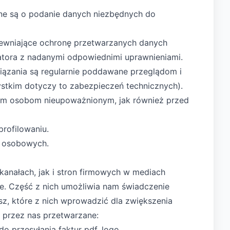
one są o podanie danych niezbędnych do
zapewniające ochronę przetwarzanych danych
atora z nadanymi odpowiednimi uprawnieniami.
iązania są regularnie poddawane przeglądom i
ystkim dotyczy to zabezpieczeń technicznych).
iem osobom nieupoważnionym, jak również przed
rofilowaniu.
h osobowych.
anałach, jak i stron firmowych w mediach
e. Część z nich umożliwia nam świadczenie
sz, które z nich wprowadzić dla zwiększenia
 przez nas przetwarzane:
do przesyłania faktur pdf, logo.