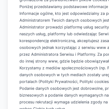
Poniżej przedstawiamy podstawowe informacje n
Informacje ogólne, kto jest odpowiedzialny za
Administratorem Twoich danych osobowych jest 
Administrator prowadzi platformę usług securit
naszych usług, platformy lub odwiedzając Serwis
korespondencję elektroniczną, akceptujesz zas
osobowych jednak korzystając z serwisu www ak
przez Administratora Serwisu i Platformy. Za p
do innej strony www, gdzie będzie obowiązywała 
Korzystamy z mediów społecznościowych (np. Fa
danych osobowych w tych mediach zostały uregu
portalach (Polityki Prywatności, Polityki cookies
Podanie danych osobowych jest dobrowolne, prz
biznesowych a podanie danych wymaganych na 
procesu rekrutacji wymaga udzielenia zgody na 
wobec Ciebie tych usług.