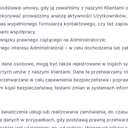
na podstawie umowy, gdy ją zawarliśmy z naszymi Klientami
okonywać prowadzimy analizę aktywności Użytkowników, ic
as wypełnionego formularza kontaktowego, czy też zapisu 
nami współpracy.
obowiązku prawnego ciążącego na Administratorze;
onego interesu Administratora) – w celu dochodzenia lub za
 dane osobowe, mogą być także rejestrowane w logach sy
rtych umów z naszymi klientami. Dane te przetwarzamy ró
rzetwarzane w celu zapewnienia bezpieczeństwa i popra
m kopii bezpieczeństwa, testami zmian w systemach infor
świadczenia usługi lub realizowania zamówienia, do czas
 danych w przypadkach, gdy podstawą prawną przetwarzan
ookies jest uzależniony np. od rodzaju zbieranych plików 