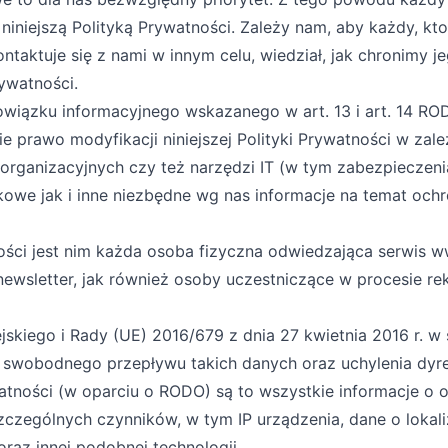
z niniejszą Polityką Prywatności. Zależy nam, aby każdy, k
ntaktuje się z nami w innym celu, wiedział, jak chronimy j
ywatności.
owiązku informacyjnego wskazanego w art. 13 i art. 14 RO
 prawo modyfikacji niniejszej Polityki Prywatności w zal
rganizacyjnych czy też narzędzi IT (w tym zabezpieczeni
we jak i inne niezbędne wg nas informacje na temat ochro
tności jest nim każda osoba fizyczna odwiedzająca serwis 
newsletter, jak również osoby uczestniczące w procesie rek
jskiego i Rady (UE) 2016/679 z dnia 27 kwietnia 2016 r. 
 swobodnego przepływu takich danych oraz uchylenia dy
watności (w oparciu o RODO) są to wszystkie informacje o o
czególnych czynników, w tym IP urządzenia, dane o lokaliz
az innej podobnej technologii.